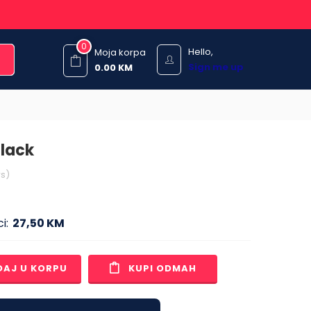
0
Hello,
Moja korpa
Sign me up
0.00
KM
lack
s)
i:
27,50 KM
DAJ U KORPU
KUPI ODMAH