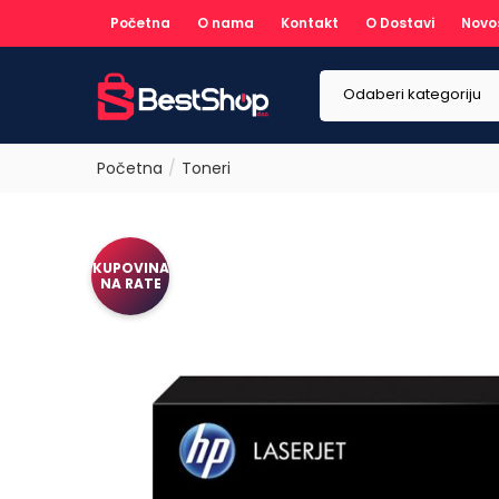
Početna
O nama
Kontakt
O Dostavi
Novo
Odaberi kategoriju
Početna
Toneri
KUPOVINA
NA RATE