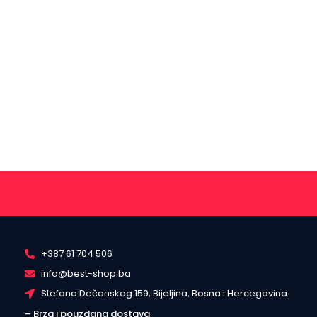
+387 61 704 506
info@best-shop.ba
Stefana Dečanskog 159, Bijeljina, Bosna i Hercegovina
– Brza i pouzdana dostava