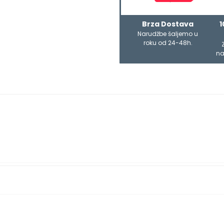
Brza Dostava
1
Narudžbe šaljemo u
roku od 24-48h.
na