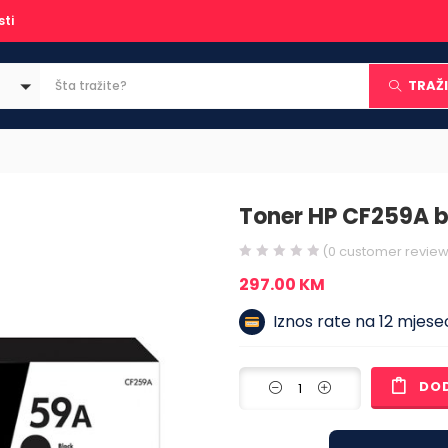
sti
TRAŽI
Toner HP CF259A b
(
0
customer review
297.00
KM
Iznos rate na 12 mjesec
DO