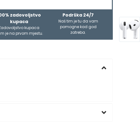
00% zadovoljstvo
Podrška 24/7
kupaca
Naš tim je tu da vam
pomogne kad god
Zadovoljstvo kupaca
zatreba.
m je na prvom mjestu.