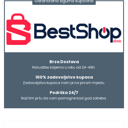
Garantirana sigurna kupovina
Brza Dostava
Narudžbe šaljemo u roku od 24-48h.
100% zadovoljstvo kupaca
Zadovoljstvo kupaca nam je na prvom mjestu.
Podrška 24/7
Naš tim je tu da vam pomogne kad god zatreba.