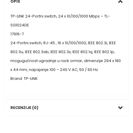
OPIS
TP-LINK 24-Portni switch, 24 x 10/100/1000 Mbps – TL-
SG1024DE
17916-7
24-Portni switch, RJ-45 , 16 x 10/100/1000, IEEE 802.3i, IEEE
802.3u, IEEE 802.3ab, IEEE 802.3x, IEEE 802.1q, IEEE 802.1p,
mogugućnost ugradnje u rack ormar, dimenzije 294 x 180
x 44 mm, napajanje 100 – 240 V AC, 50 / 60 Hz
Brand: TP-LINK
RECENZIJE (0)