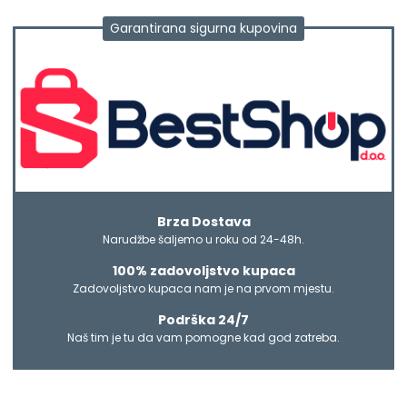
Garantirana sigurna kupovina
Brza Dostava
Narudžbe šaljemo u roku od 24-48h.
100% zadovoljstvo kupaca
Zadovoljstvo kupaca nam je na prvom mjestu.
Podrška 24/7
Naš tim je tu da vam pomogne kad god zatreba.