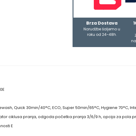
Brza Dostava
1
Narudžbe šaljemo u
roku od 24-48h.
na
20E
rewash, Quick 30min/40°C, ECO, Super 50min/65°C, Hygiene 70°C, In
kator ciklusa pranja, odgoda početka pranja 3/6/9 h, opcija za pola pran
nosti E