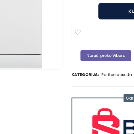
KU
Naruči preko Vibera
KATEGORIJA:
Perilice posuđa
Gar