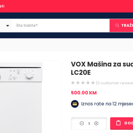
sti
TRAŽI
VOX Mašina za suđ
LC20E
(
0
customer review
500.00
KM
Iznos rate na 12 mjesec
DO