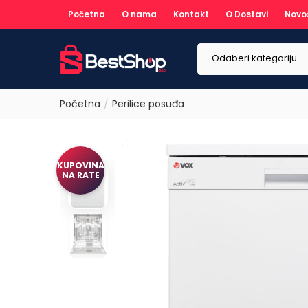
Početna
O nama
Kontakt
O Dostavi
Novo
Odaberi kategoriju
Početna
Perilice posuđa
KUPOVINA
NA RATE