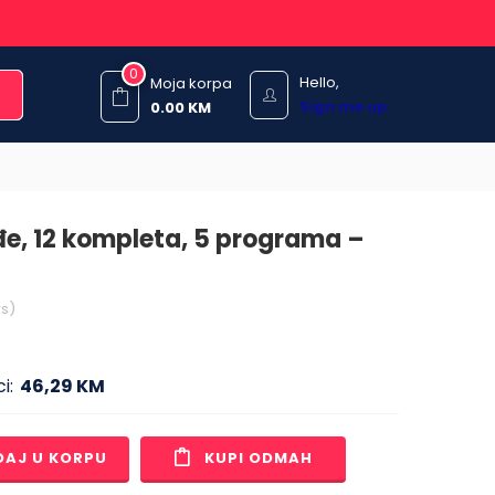
0
Hello,
Moja korpa
Sign me up
0.00
KM
e, 12 kompleta, 5 programa –
s)
i:
46,29 KM
DAJ U KORPU
KUPI ODMAH