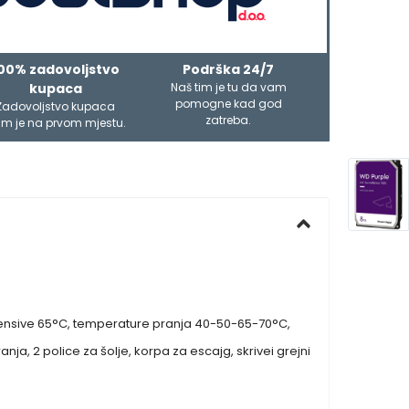
00% zadovoljstvo
Podrška 24/7
kupaca
Naš tim je tu da vam
pomogne kad god
Zadovoljstvo kupaca
zatreba.
m je na prvom mjestu.
tensive 65°C, temperature pranja 40-50-65-70°C,
ja, 2 police za šolje, korpa za escajg, skrivei grejni