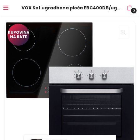
VOX Set ugradbena ploča EBC400DB/ugradbena pećnica EBB2110IX XL – SET2110400
0
KUPOVINA
NA RATE