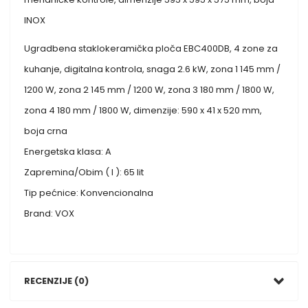
INOX
Ugradbena staklokeramička ploča EBC400DB, 4 zone za
kuhanje, digitalna kontrola, snaga 2.6 kW, zona 1 145 mm /
1200 W, zona 2 145 mm / 1200 W, zona 3 180 mm / 1800 W,
zona 4 180 mm / 1800 W, dimenzije: 590 x 41 x 520 mm,
boja crna
Energetska klasa: A
Zapremina/Obim ( l ): 65 lit
Tip pećnice: Konvencionalna
Brand: VOX
RECENZIJE (0)