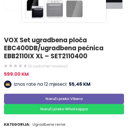
VOX Set ugradbena ploča
EBC400DB/ugradbena pećnica
EBB2110IX XL – SET2110400
(
0
customer reviews)
599.00
KM
Iznos rate na 12 mjeseci:
55,46 KM
Naruči preko Vibera
Naruči preko Whatsappa
KATEGORIJA:
Ugradbene rerne