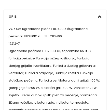
OPIS
VOX Set ugradbena ploča EBC400DB/ugradbena
pećnica EBB2110IX XL – SET2110400
17212-7
Ugradbena pećnica EBB2110IX XL, zapremina 65 lit., 7
funkcija pećnice: Funkcija bržeg roštiljanja, Funkcija
donjeg grijača i ventilatora, Funkcija duplog grilovanja i
ventilator, Funkcija otapanja, Funkcija roštilja, Funkcija
statičkog pečenja, Funkcija ventilatora, donji grijač 1100 W,
gornji grijač 1200 W, električni gril 1400 W, ventilator 23W,
svjetlo u rerni, duboki i plitki pleh za pečenje, hromirana
žičana rešetka, idikator rada, indikator termostata,
mehaničke kontrole, dimenzije 595 x 595 x 575 mm, boja