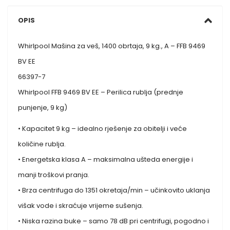
OPIS
Whirlpool Mašina za veš, 1400 obrtaja, 9 kg., A – FFB 9469
BV EE
66397-7
Whirlpool FFB 9469 BV EE – Perilica rublja (prednje
punjenje, 9 kg)
• Kapacitet 9 kg – idealno rješenje za obitelji i veće
količine rublja.
• Energetska klasa A – maksimalna ušteda energije i
manji troškovi pranja.
• Brza centrifuga do 1351 okretaja/min – učinkovito uklanja
višak vode i skraćuje vrijeme sušenja.
• Niska razina buke – samo 78 dB pri centrifugi, pogodno i