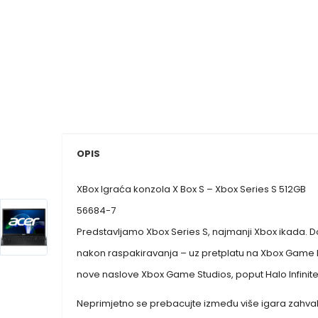
OPIS
XBox Igraća konzola X Box S – Xbox Series S 512GB
56684-7
Predstavljamo Xbox Series S, najmanji Xbox ikada. D
nakon raspakiravanja – uz pretplatu na Xbox Game Pa
nove naslove Xbox Game Studios, poput Halo Infinite,
Neprimjetno se prebacujte između više igara zahvalju