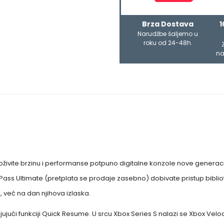
Brza Dostava
1
Narudžbe šaljemo u
roku od 24-48h.
na
oživite brzinu i performanse potpuno digitalne konzole nove generaci
ss Ultimate (pretplata se prodaje zasebno) dobivate pristup bibliotec
 već na dan njihova izlaska.
jući funkciji Quick Resume. U srcu Xbox Series S nalazi se Xbox Veloc