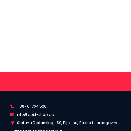
+387 61 704 506
info@best-shop.ba
Stefana Dečanskog 159, Bijeljina, Bosna i Hercegovina