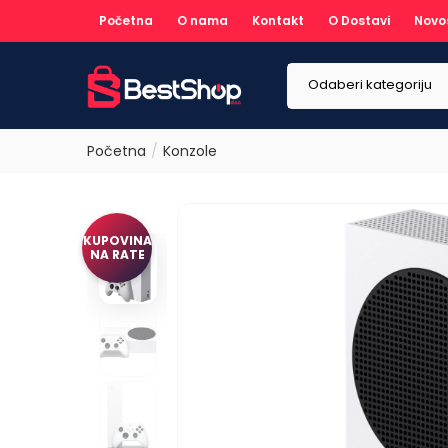
Početna
O nama
Kontakt
O Dostavi
Novo
Odaberi kategoriju
Početna
Konzole
KUPOVINA
NA RATE