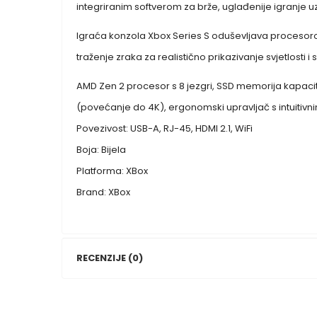
integriranim softverom za brže, uglađenije igranje 
Igraća konzola Xbox Series S oduševljava procesorom 
traženje zraka za realistično prikazivanje svjetlosti i
AMD Zen 2 procesor s 8 jezgri, SSD memorija kapacit
(povećanje do 4K), ergonomski upravljač s intuitivn
Povezivost: USB-A, RJ-45, HDMI 2.1, WiFi
Boja: Bijela
Platforma: XBox
Brand: XBox
RECENZIJE (0)