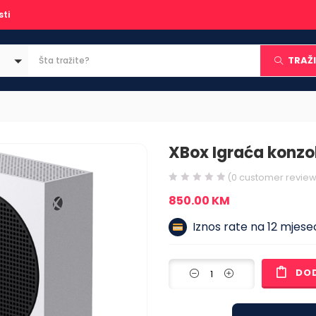
sti
TRAŽI
XBox Igraća konzol
(
0
customer review
850.00
KM
Iznos rate na 12 mjesec
DO