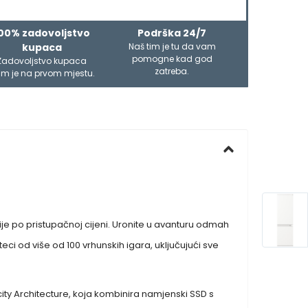
00% zadovoljstvo
Podrška 24/7
kupaca
Naš tim je tu da vam
pomogne kad god
Zadovoljstvo kupaca
zatreba.
m je na prvom mjestu.
je po pristupačnoj cijeni. Uronite u avanturu odmah
i od više od 100 vrhunskih igara, uključujući sve
ity Architecture, koja kombinira namjenski SSD s