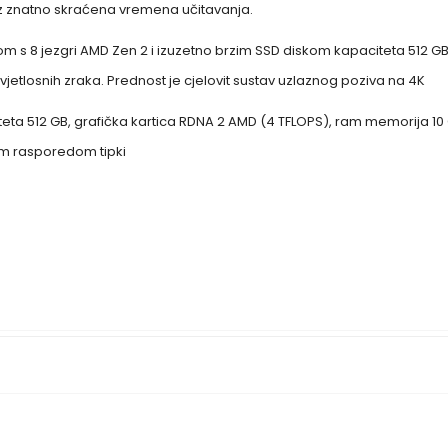
uz znatno skraćena vremena učitavanja.
s 8 jezgri AMD Zen 2 i izuzetno brzim SSD diskom kapaciteta 512 GB. 
 svjetlosnih zraka. Prednost je cjelovit sustav uzlaznog poziva na 4K
eta 512 GB, grafička kartica RDNA 2 AMD (4 TFLOPS), ram memorija 10 
im rasporedom tipki