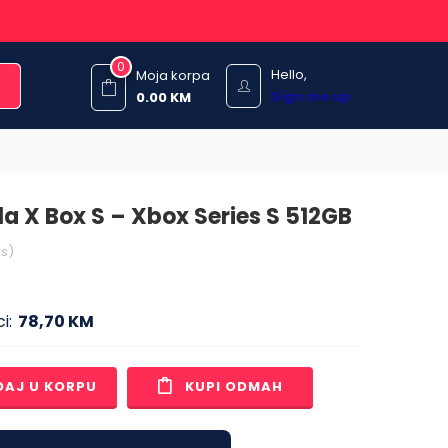
0
Hello,
Moja korpa
Sign me up
0.00
KM
a X Box S – Xbox Series S 512GB
s)
i:
78,70 KM
DAJ U KORPU
KUPI ODMAH