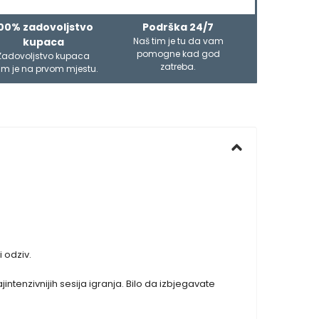
00% zadovoljstvo
Podrška 24/7
kupaca
Naš tim je tu da vam
pomogne kad god
Zadovoljstvo kupaca
zatreba.
m je na prvom mjestu.
 odziv.
ntenzivnijih sesija igranja. Bilo da izbjegavate