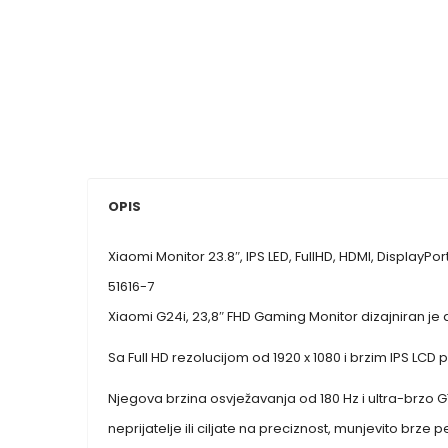
OPIS
Xiaomi Monitor 23.8″, IPS LED, FullHD, HDMI, DisplayPo
51616-7
Xiaomi G24i, 23,8″ FHD Gaming Monitor dizajniran je
Sa Full HD rezolucijom od 1920 x 1080 i brzim IPS LCD
Njegova brzina osvježavanja od 180 Hz i ultra-brzo GT
neprijatelje ili ciljate na preciznost, munjevito brz