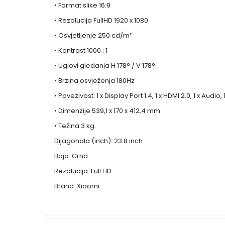
• Format slike 16:9
• Rezolucija FullHD 1920 x 1080
• Osvjetljenje 250 cd/m²
• Kontrast 1000 : 1
• Uglovi gledanja H 178° / V 178°
• Brzina osvježenja 180Hz
• Povezivost: 1 x Display Port 1.4, 1 x HDMI 2.0, 1 x Audio, 
• Dimenzije 539,1 x 170 x 412,4 mm
• Težina 3 kg.
Dijagonala (inch): 23.8 inch
Boja: Crna
Rezolucija: Full HD
Brand: Xiaomi