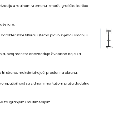
nizaciju u realnom vremenu između grafičke kartice
vaše igre.
akteristike filtriraju štetno plavo svjetlo i smanjuju
 boja, ovaj monitor obezbeđuje živopisne boje za
 tri strane, maksimizirajući prostor na ekranu.
A kompatibilnost sa zidnom montažom pruža dodatnu
be za igranjem i multimedijom.