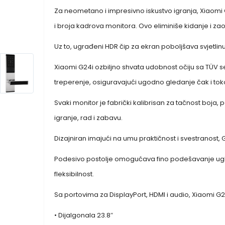
Za neometano i impresivno iskustvo igranja, Xiaomi
i broja kadrova monitora. Ovo eliminiše kidanje i za
Uz to, ugrađeni HDR čip za ekran poboljšava svjetlinu i
Xiaomi G24i ozbiljno shvata udobnost očiju sa TÜV ser
treperenje, osiguravajući ugodno gledanje čak i toko
Svaki monitor je fabrički kalibrisan za tačnost boja
igranje, rad i zabavu.
Dizajniran imajući na umu praktičnost i svestranost, 
Podesivo postolje omogućava fino podešavanje ugl
fleksibilnost.
Sa portovima za DisplayPort, HDMI i audio, Xiaomi G
• Dijalgonala 23.8″