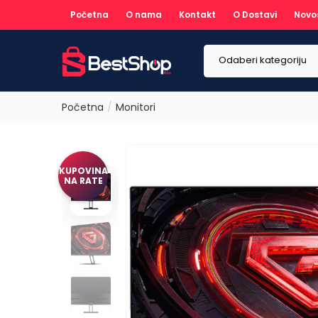
Početna
O nama
Kontakt
O Dostavi
Novo
Odaberi kategoriju
Početna
Monitori
KUPOVINA
NA RATE