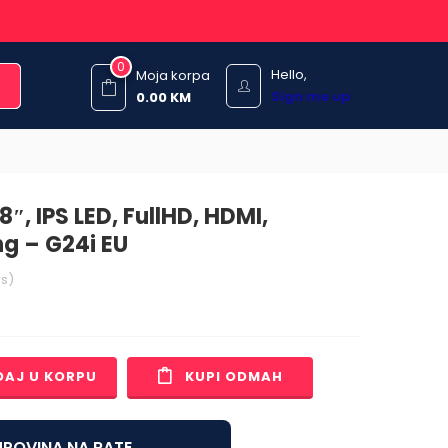
0
Hello,
Moja korpa
Sign me up
0.00
KM
″, IPS LED, FullHD, HDMI,
ng – G24i EU
s)
DAJ U KORPU
KUPI ODMAH
POVINA NA RATE