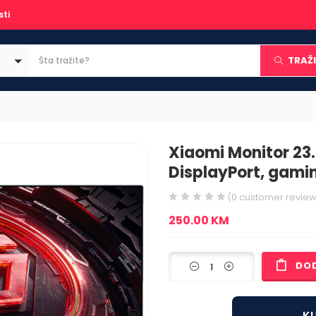
sti
TRAŽI
Xiaomi Monitor 23.8
DisplayPort, gami
(
0
customer review
250.00
KM
DO
KU