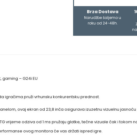
Brza Dostava
1
Narudžbe šaljemo u
roku od 24-48h.
na
rt, gaming – G24i EU
 da igračima pruži vrhunsku konkurentsku prednost.
 panelom, ovaj ekran od 23,8 inča osigurava izuzetnu vizuelnu jasnoću i
G vrijeme odziva od 1 ms pružaju glatke, tečne vizuale čak i tokom naji
e performanse ovog monitora će vas držati ispred igre.