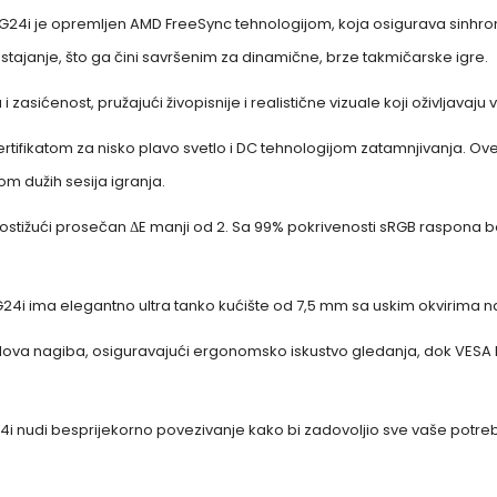
 G24i je opremljen AMD FreeSync tehnologijom, koja osigurava sinhro
ostajanje, što ga čini savršenim za dinamične, brze takmičarske igre.
 zasićenost, pružajući živopisnije i realistične vizuale koji oživljavaju 
tifikatom za nisko plavo svetlo i DC tehnologijom zatamnjivanja. Ove kar
m dužih sesija igranja.
, postižući prosečan ΔE manji od 2. Sa 99% pokrivenosti sRGB raspona
G24i ima elegantno ultra tanko kućište od 7,5 mm sa uskim okvirima na
ova nagiba, osiguravajući ergonomsko iskustvo gledanja, dok VES
24i nudi besprijekorno povezivanje kako bi zadovoljio sve vaše potre