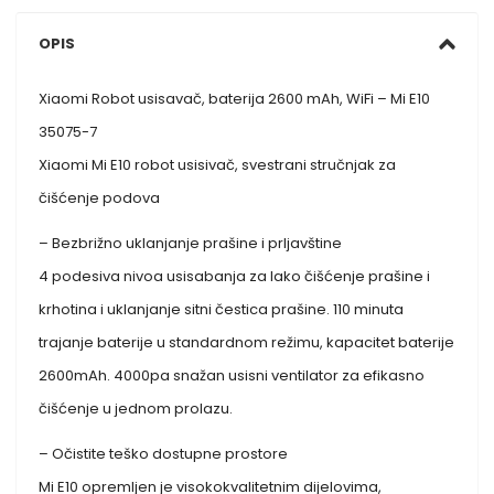
OPIS
Xiaomi Robot usisavač, baterija 2600 mAh, WiFi – Mi E10
35075-7
Xiaomi Mi E10 robot usisivač, svestrani stručnjak za
čišćenje podova
– Bezbrižno uklanjanje prašine i prljavštine
4 podesiva nivoa usisabanja za lako čišćenje prašine i
krhotina i uklanjanje sitni čestica prašine. 110 minuta
trajanje baterije u standardnom režimu, kapacitet baterije
2600mAh. 4000pa snažan usisni ventilator za efikasno
čišćenje u jednom prolazu.
– Očistite teško dostupne prostore
Mi E10 opremljen je visokokvalitetnim dijelovima,