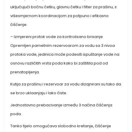
uključujući bočnu četku, glavnu četku i filter za prašinu, s
višesmjernom koordinacijom za potpuno i efikasno
čišćenje.
– Izmjereni protok vode za kontrolisano brisanje
Opremljen pametnim rezervoarom za vodu sa 3 nivoa
protoka vode, jedinica može podesiti ispuštanje vode na
osnovu različitih vrsta poda kako bi zaštitila pod od
prenatopljenja.
Kutija za prašinu i rezervoar za vodu dizajnirani su tako da
se brzo uklaanjaju i lako čiste.
Jednostavno prebacivanje između 3 načina čišćenja
poda.
Tanko tijelo omogućava slobodno kretanje, čišćenje