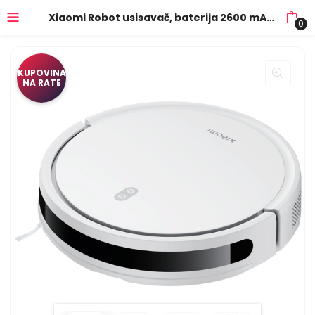
Xiaomi Robot usisavač, baterija 2600 mAh, WiFi – Mi E10
0
KUPOVINA
NA RATE