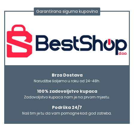
Garantirana sigurna kupovina
Brza Dostava
Narudžbe šaljemo u roku od 24-48h.
100% zadovoljstvo kupaca
Zadovoljstvo kupaca nam je na prvom mjestu.
Podrška 24/7
Naš tim je tu da vam pomogne kad god zatreba.