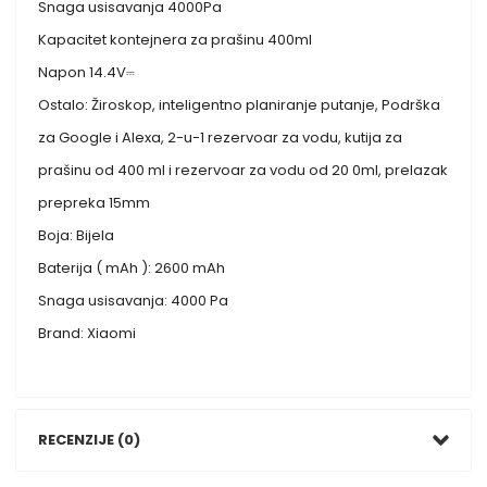
Snaga usisavanja 4000Pa
Kapacitet kontejnera za prašinu 400ml
Napon 14.4V⎓
Ostalo: Žiroskop, inteligentno planiranje putanje, Podrška
za Google i Alexa, 2-u-1 rezervoar za vodu, kutija za
prašinu od 400 ml i rezervoar za vodu od 20 0ml, prelazak
prepreka 15mm
Boja: Bijela
Baterija ( mAh ): 2600 mAh
Snaga usisavanja: 4000 Pa
Brand: Xiaomi
RECENZIJE (0)