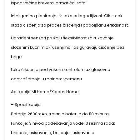
ispod većine kreveta, ormarića, sofa.
Inteligentno planiranje i visoka prilagodljivost. Cik – cak
staza čišćenja za proces čišćenja i poboljšanu efikasnost.
Ugrađeni senzori pružaju fleksibilnost za rukovanje
složenim kućnim okruženjima i osiguravaju čišćenje bez
brige.
Lako čišćenje pod vašom kontrolom uz glasovna
obavješetenja u realnom vremenu.
Aplikacija Mi Home/Xiaomi Home
– Specifikacije
Baterija 2600mAh, trajanje baterije do 110 minuta
Funkcije: 3 nivoa podešavanja vode; 3 režima rada:
brisanje, usisavanje, brisanje i usisavanje