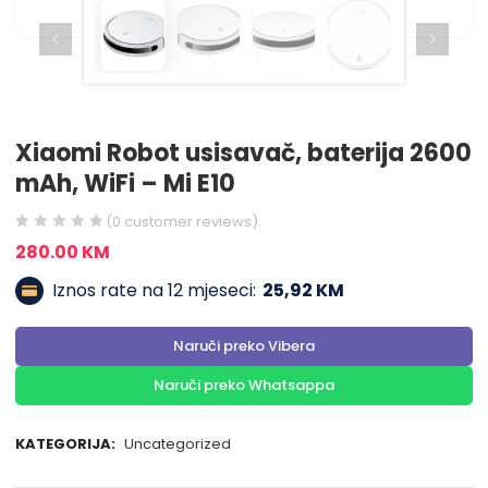
Xiaomi Robot usisavač, baterija 2600
mAh, WiFi – Mi E10
(
0
customer reviews)
280.00
KM
Iznos rate na 12 mjeseci:
25,92 KM
Naruči preko Vibera
Naruči preko Whatsappa
KATEGORIJA:
Uncategorized