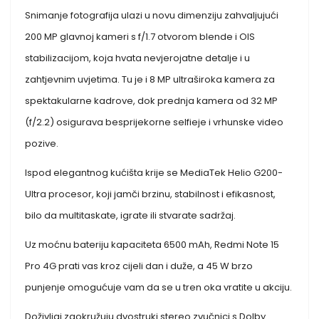
Snimanje fotografija ulazi u novu dimenziju zahvaljujući
200 MP glavnoj kameri s f/1.7 otvorom blende i OIS
stabilizacijom, koja hvata nevjerojatne detalje i u
zahtjevnim uvjetima. Tu je i 8 MP ultraširoka kamera za
spektakularne kadrove, dok prednja kamera od 32 MP
(f/2.2) osigurava besprijekorne selfieje i vrhunske video
pozive.
Ispod elegantnog kućišta krije se MediaTek Helio G200-
Ultra procesor, koji jamči brzinu, stabilnost i efikasnost,
bilo da multitaskate, igrate ili stvarate sadržaj.
Uz moćnu bateriju kapaciteta 6500 mAh, Redmi Note 15
Pro 4G prati vas kroz cijeli dan i duže, a 45 W brzo
punjenje omogućuje vam da se u tren oka vratite u akciju.
Doživljaj zaokružuju dvostruki stereo zvučnici s Dolby