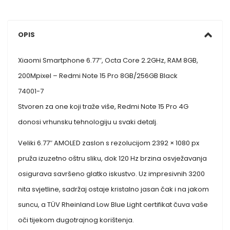
OPIS
Xiaomi Smartphone 6.77″, Octa Core 2.2GHz, RAM 8GB,
200Mpixel – Redmi Note 15 Pro 8GB/256GB Black
74001-7
Stvoren za one koji traže više, Redmi Note 15 Pro 4G
donosi vrhunsku tehnologiju u svaki detalj.
Veliki 6.77″ AMOLED zaslon s rezolucijom 2392 × 1080 px
pruža izuzetno oštru sliku, dok 120 Hz brzina osvježavanja
osigurava savršeno glatko iskustvo. Uz impresivnih 3200
nita svjetline, sadržaj ostaje kristalno jasan čak i na jakom
suncu, a TÜV Rheinland Low Blue Light certifikat čuva vaše
oči tijekom dugotrajnog korištenja.