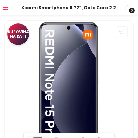
Xiaomi Smartphone 6.77″, Octa Core 2.2GHz, RAM 8GB, 200Mpixel – Redmi Note 15 Pro 8GB/256GB Black
0
KUPOVINA
NA RATE