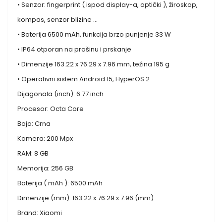
• Senzor: fingerprint ( ispod display-a, optički ), žiroskop,
kompas, senzor blizine …
• Baterija 6500 mAh, funkcija brzo punjenje 33 W
• IP64 otporan na prašinu i prskanje
• Dimenzije 163.22 x 76.29 x 7.96 mm, težina 195 g
• Operativni sistem Android 15, HyperOS 2
Dijagonala (inch): 6.77 inch
Procesor: Octa Core
Boja: Crna
Kamera: 200 Mpx
RAM: 8 GB
Memorija: 256 GB
Baterija ( mAh ): 6500 mAh
Dimenzije (mm): 163.22 x 76.29 x 7.96 (mm)
Brand: Xiaomi