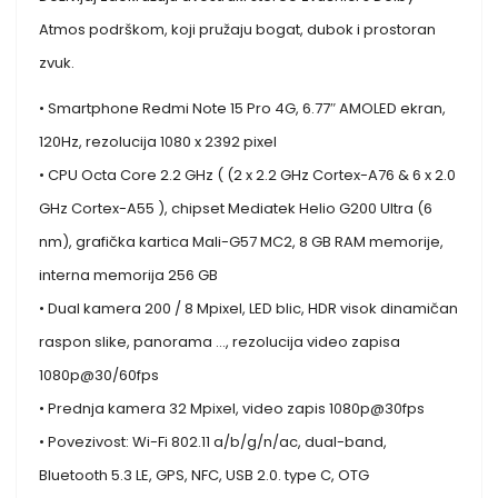
Atmos podrškom, koji pružaju bogat, dubok i prostoran
zvuk.
• Smartphone Redmi Note 15 Pro 4G, 6.77″ AMOLED ekran,
120Hz, rezolucija 1080 x 2392 pixel
• CPU Octa Core 2.2 GHz ( (2 x 2.2 GHz Cortex-A76 & 6 x 2.0
GHz Cortex-A55 ), chipset Mediatek Helio G200 Ultra (6
nm), grafička kartica Mali-G57 MC2, 8 GB RAM memorije,
interna memorija 256 GB
• Dual kamera 200 / 8 Mpixel, LED blic, HDR visok dinamičan
raspon slike, panorama …, rezolucija video zapisa
1080p@30/60fps
• Prednja kamera 32 Mpixel, video zapis 1080p@30fps
• Povezivost: Wi-Fi 802.11 a/b/g/n/ac, dual-band,
Bluetooth 5.3 LE, GPS, NFC, USB 2.0. type C, OTG