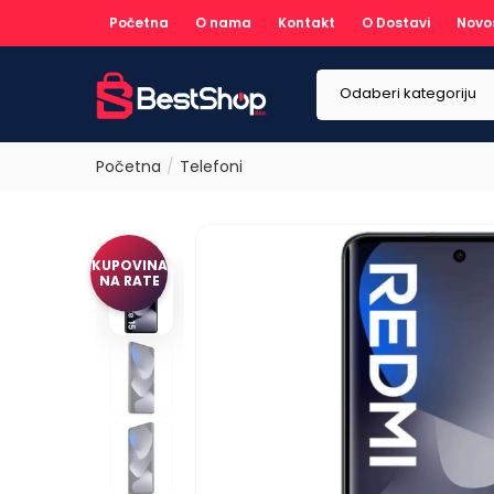
Početna
O nama
Kontakt
O Dostavi
Novo
Odaberi kategoriju
Početna
Telefoni
KUPOVINA
NA RATE