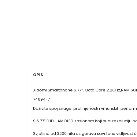
OPIS
Xiaomi Smartphone 6.77″, Octa Core 2.2GHz,RAM 6GB
74094-7
Doživite spoj snage, profinjenosti i vrhunskih perfor
S 6.77″ FHD+ AMOLED zaslonom koji nudi rezoluciju od 2
Svjetlina od 3200 nita osigurava savršenu vidljivost