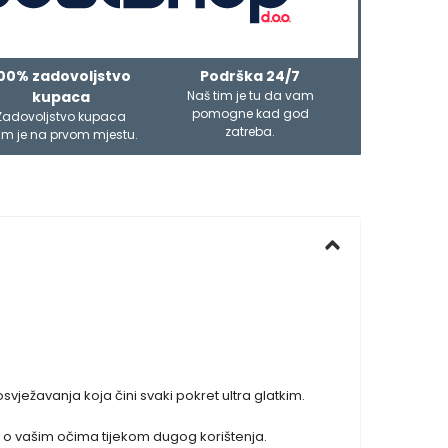
00% zadovoljstvo
Podrška 24/7
kupaca
Naš tim je tu da vam
pomogne kad god
Zadovoljstvo kupaca
zatreba.
m je na prvom mjestu.
svježavanja koja čini svaki pokret ultra glatkim.
ne o vašim očima tijekom dugog korištenja.