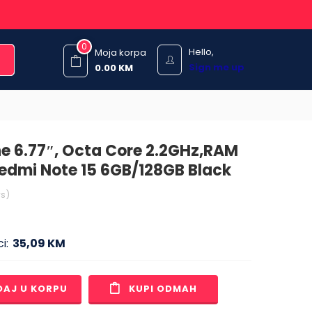
0
Hello,
Moja korpa
Sign me up
0.00
KM
 6.77″, Octa Core 2.2GHz,RAM
Redmi Note 15 6GB/128GB Black
s)
i:
35,09 KM
DAJ U KORPU
KUPI ODMAH