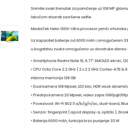
Snimite svaki trenutak za pamćenje uz 108 MP glavn
lakoćom stvarati savršene selfie.
MediaTek Helio G100-Ultra procesor jamči vrhunske perf
Uz kapacitet baterije od 6000 mAh i omogućenim 33 
u bogatstvu zvuka omogućeno uz dvostruke stereo 
• Smartphone Redmi Note 15, 6.77″ AMOLED ekran, 120H
• CPU Octa Core 2.2 GHz ( 2 x 2.2 GHz Cortex-A76 & 6
interna memorija 128 GB
• Dual kamera 108 Mpixel, LED blic, HDR visok dinam
• Prednja kamera 20 Mpixel, video zapis 1080p@30f
• Povezivost: Wi-Fi 802.11 a/b/g/n/ac, dual-band, Blue
• Senzor: fingerprint ( ispod display-a, optički ), žir
• Baterija 6000 mAh, funkcija brzo punjenje 33 W