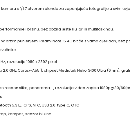
u kameru s f/1.7 otvorom blende za zapanjujuće fotografije u svim u
ormanse i brzinu, bez obzira jeste li u igri ili multitaskingu.
W brzim punjenjem, Redmi Note 15 4G bit će s vama cijeli dan, bez p
zvučnike.
z, rezolucija 1080 x 2392 pixel
 x 2.0 GHz Cortex-A55 ), chipset Mediatek Helio G100 Ultra (6 nm), gr
ičan raspon slike, panorama …, rezolucija video zapisa 1080p@30/60fp
ps
tooth 5.3 LE, GPS, NFC, USB 2.0. type C, OTG
oskop, kompas, senzor blizine …