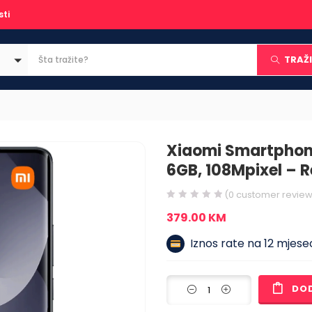
sti
TRAŽI
Xiaomi Smartphone
6GB, 108Mpixel – 
(
0
customer review
379.00
KM
Iznos rate na 12 mjesec
DO