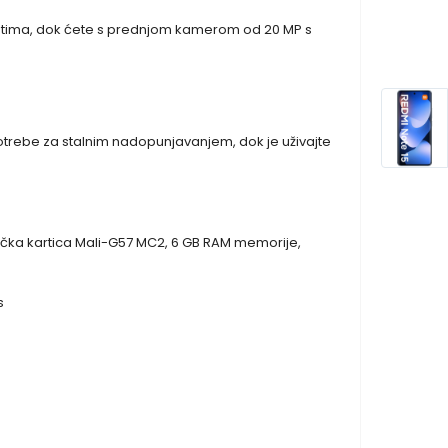
vjetima, dok ćete s prednjom kamerom od 20 MP s
otrebe za stalnim nadopunjavanjem, dok je uživajte
afička kartica Mali-G57 MC2, 6 GB RAM memorije,
s