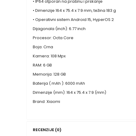
• IP64 otporan na prašinu i prskanje
• Dimenzije 164 x 75.4 x 7.9 mm, težina 183 g
• Operativni sistem Android 15, HyperOS 2
Dijagonala (inch): 6.77 inch
Procesor: Octa Core
Boja: Crna
Kamera: 108 Mpx
RAM: 6 GB
Memorija: 128 GB
Baterija ( mAh ): 6000 mAh
Dimenzije (mm): 164 x 75.4 x 7.9 (mm)
Brand: Xiaomi
RECENZIJE (0)