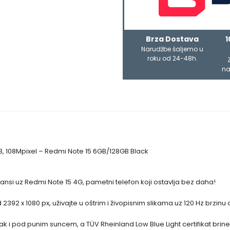
Brza Dostava
1
Narudžbe šaljemo u
roku od 24-48h.
na
, 108Mpixel – Redmi Note 15 6GB/128GB Black
mansi uz Redmi Note 15 4G, pametni telefon koji ostavlja bez daha!
392 x 1080 px, uživajte u oštrim i živopisnim slikama uz 120 Hz brzinu o
 čak i pod punim suncem, a TÜV Rheinland Low Blue Light certifikat bri