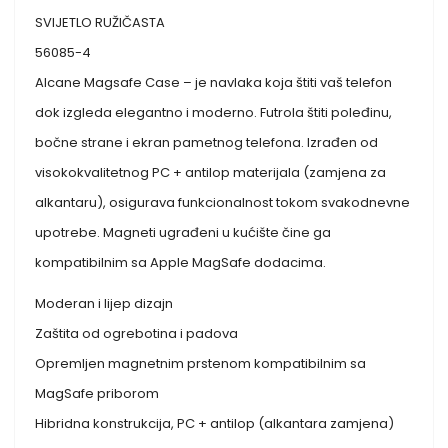
SVIJETLO RUŽIČASTA
56085-4
Alcane Magsafe Case – je navlaka koja štiti vaš telefon
dok izgleda elegantno i moderno. Futrola štiti poleđinu,
bočne strane i ekran pametnog telefona. Izrađen od
visokokvalitetnog PC + antilop materijala (zamjena za
alkantaru), osigurava funkcionalnost tokom svakodnevne
upotrebe. Magneti ugrađeni u kućište čine ga
kompatibilnim sa Apple MagSafe dodacima.
Moderan i lijep dizajn
Zaštita od ogrebotina i padova
Opremljen magnetnim prstenom kompatibilnim sa
MagSafe priborom
Hibridna konstrukcija, PC + antilop (alkantara zamjena)