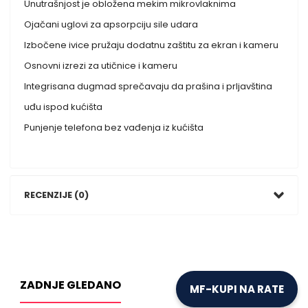
Unutrašnjost je obložena mekim mikrovlaknima
Ojačani uglovi za apsorpciju sile udara
Izbočene ivice pružaju dodatnu zaštitu za ekran i kameru
Osnovni izrezi za utičnice i kameru
Integrisana dugmad sprečavaju da prašina i prljavština
uđu ispod kućišta
Punjenje telefona bez vađenja iz kućišta
RECENZIJE (0)
ZADNJE GLEDANO
MF-KUPI NA RATE