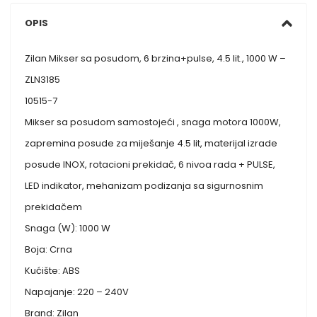
OPIS
Zilan Mikser sa posudom, 6 brzina+pulse, 4.5 lit., 1000 W –
ZLN3185
10515-7
Mikser sa posudom samostojeći , snaga motora 1000W,
zapremina posude za miješanje 4.5 lit, materijal izrade
posude INOX, rotacioni prekidač, 6 nivoa rada + PULSE,
LED indikator, mehanizam podizanja sa sigurnosnim
prekidačem
Snaga (W): 1000 W
Boja: Crna
Kućište: ABS
Napajanje: 220 – 240V
Brand: Zilan