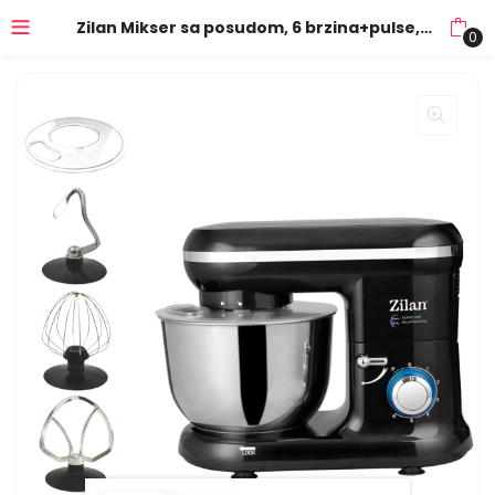
Zilan Mikser sa posudom, 6 brzina+pulse, 4.5 lit., 1000 W – ZLN3185
0