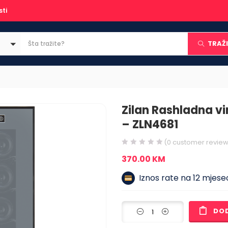
sti
TRAŽI
Zilan Rashladna vin
– ZLN4681
(
0
customer review
370.00
KM
Iznos rate na 12 mjesec
DO