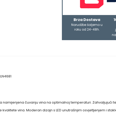
Brza Dostava
1
Narudžbe šaljemo u
roku od 24-48h.
na
 ZLN4681
ina namijenjena čuvanju vina na optimalnoj temperaturi. Zahvaljujući t
je kvalitete vina. Moderan dizajn s LED unutrašnjim osvjetljenjem i s