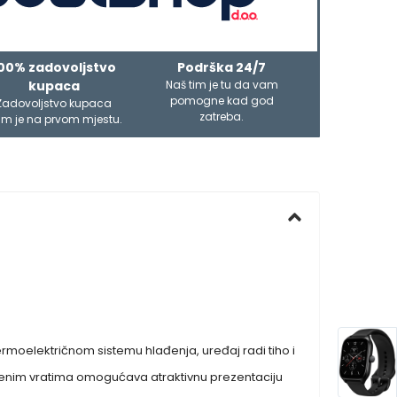
00% zadovoljstvo
Podrška 24/7
kupaca
Naš tim je tu da vam
pomogne kad god
Zadovoljstvo kupaca
zatreba.
m je na prvom mjestu.
ermoelektričnom sistemu hlađenja, uređaj radi tiho i
taklenim vratima omogućava atraktivnu prezentaciju