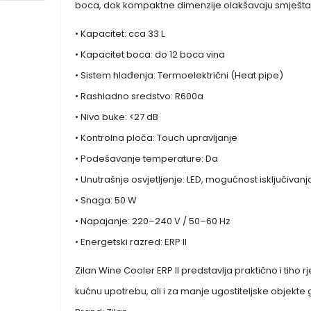
boca, dok kompaktne dimenzije olakšavaju smještaj u 
• Kapacitet: cca 33 L
• Kapacitet boca: do 12 boca vina
• Sistem hlađenja: Termoelektrični (Heat pipe)
• Rashladno sredstvo: R600a
• Nivo buke: <27 dB
• Kontrolna ploča: Touch upravljanje
• Podešavanje temperature: Da
• Unutrašnje osvjetljenje: LED, mogućnost isključivanj
• Snaga: 50 W
• Napajanje: 220–240 V / 50–60 Hz
• Energetski razred: ERP II
Zilan Wine Cooler ERP II predstavlja praktično i tiho 
kućnu upotrebu, ali i za manje ugostiteljske objekte 