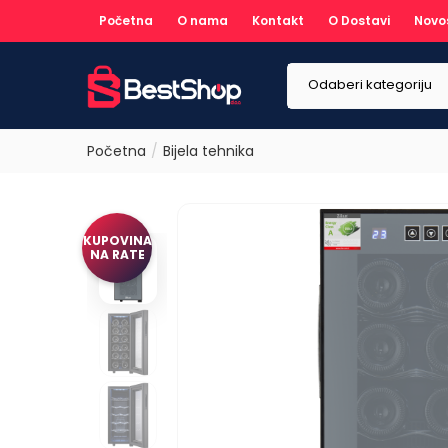
Početna
O nama
Kontakt
O Dostavi
Novo
Odaberi kategoriju
Početna
Bijela tehnika
KUPOVINA
NA RATE