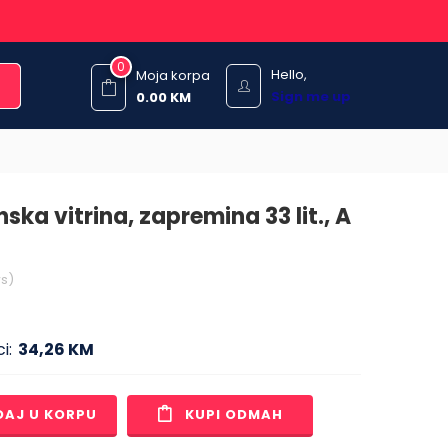
0
Hello,
Moja korpa
Sign me up
0.00
KM
ska vitrina, zapremina 33 lit., A
s)
i:
34,26 KM
DAJ U KORPU
KUPI ODMAH