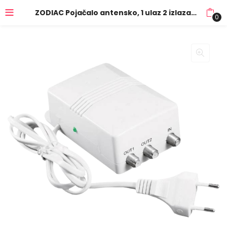
ZODIAC Pojačalo antensko, 1 ulaz 2 izlaza, 20/27dB – ZDA-0612
0