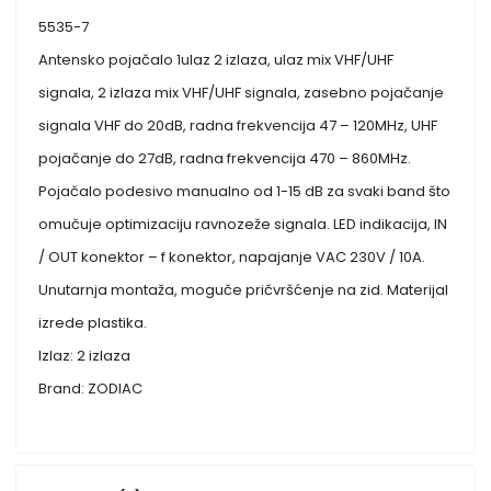
5535-7
Antensko pojačalo 1ulaz 2 izlaza, ulaz mix VHF/UHF
signala, 2 izlaza mix VHF/UHF signala, zasebno pojačanje
signala VHF do 20dB, radna frekvencija 47 – 120MHz, UHF
pojačanje do 27dB, radna frekvencija 470 – 860MHz.
Pojačalo podesivo manualno od 1-15 dB za svaki band što
omučuje optimizaciju ravnozeže signala. LED indikacija, IN
/ OUT konektor – f konektor, napajanje VAC 230V / 10A.
Unutarnja montaža, moguče pričvršćenje na zid. Materijal
izrede plastika.
Izlaz: 2 izlaza
Brand: ZODIAC