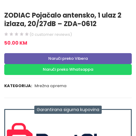
ZODIAC Pojačalo antensko, 1 ulaz 2
izlaza, 20/27dB – ZDA-0612
(
0
customer reviews)
50.00
KM
Naruči preko Vibera
Naruči preko Whatsappa
KATEGORIJA:
Mrežna oprema
Garantirana sigurna kupovina