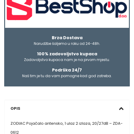
Brza Dostava
Narudžbe šaljemo u roku od 24-48h.
100% zadovoljstvo kupaca
Zadovoljstvo kupaca nam je na prvom mjestu.
Podrška 24/7
Naš tim je tu da vam pomogne kad god zatreba.
OPIS
ZODIAC Pojačalo antensko, 1 ulaz 2 izlaza, 20/27dB – ZDA-
0612