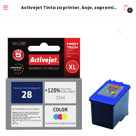
Activejet Tinta za printer, boje, zapremina 21 ml. – HP 28 C8728A; AH-28R
0