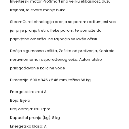
Inverterski motor ProSmart ima veliku efikasnost, dužu
trajnost, te stvara manje buke.
SteamCure tehnologija pranja sa parom radi umjest vas
jer prije pranja tretira fleke parom, te pomaže da
prljavština omekša i na taj način se lakše očisti.
Dečija sigurnosna zaštita, Zaštita od prelivanja, Kontrola
neravnomerno raspoređenog veša, Automatsko
prilagođavanje količine vode
Dimenzije: 600 x 845 x 546 mm, težina 66 kg.
Energetski razred A
Boja: Bijela
Broj obrtaja: 1200 rpm
Kapacitet pranja (kg): 8 kg
Energetska klasa: A