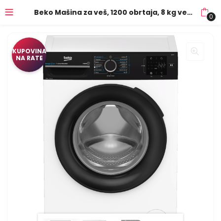
Beko Mašina za veš, 1200 obrtaja, 8 kg veša, A – BM3WFSU38213WPBB
0
KUPOVINA
NA RATE