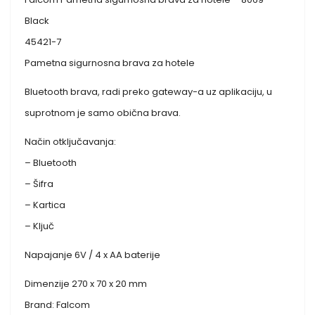
Black
45421-7
Pametna sigurnosna brava za hotele
Bluetooth brava, radi preko gateway-a uz aplikaciju, u
suprotnom je samo obična brava.
Način otključavanja:
– Bluetooth
– Šifra
– Kartica
– Ključ
Napajanje 6V / 4 x AA baterije
Dimenzije 270 x 70 x 20 mm
Brand: Falcom