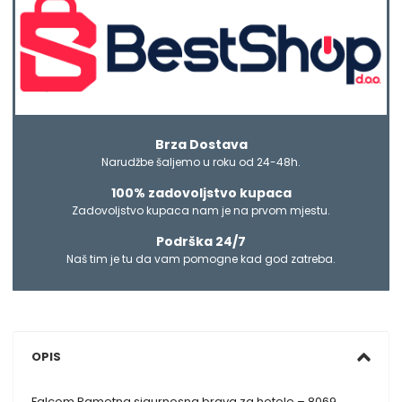
Brza Dostava
Narudžbe šaljemo u roku od 24-48h.
100% zadovoljstvo kupaca
Zadovoljstvo kupaca nam je na prvom mjestu.
Podrška 24/7
Naš tim je tu da vam pomogne kad god zatreba.
OPIS
Falcom Pametna sigurnosna brava za hotele – 8069